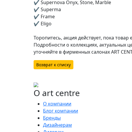
✔️ Supernova Onyx, Stone, Mаrble
✔️ Superma
✔️ Frame
✔️ Eligo
Торопитесь, акция действует, пока товар 
Подробности о коллекциях, актуальных це
уточняйте в фирменных салонах ART CENTR
Возврат к списку
О art centre
О компании
Блог компании
Бренды
Дизайнерам
Дилерам