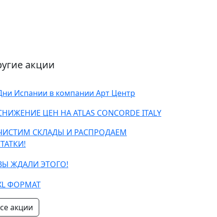
ругие акции
се акции