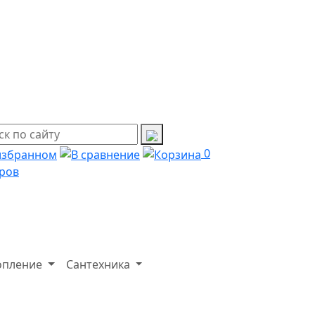
0
ров
опление
Сантехника