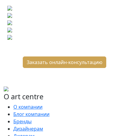
Бесплатный 3D-проект
Демонстрация плитки
по видеозвонку
Подбор аналогов по вашим примерам
Расчет плитки и раскладка
Подбор вариантов под ваш бюджет
8 800 2-501-509
Заказать онлайн-консультацию
О art centre
О компании
Блог компании
Бренды
Дизайнерам
Дилерам