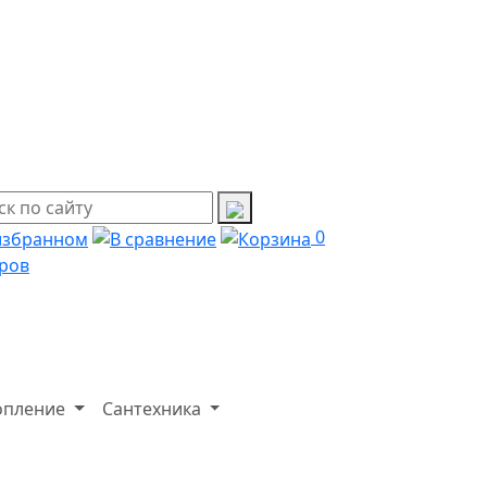
0
ров
опление
Сантехника