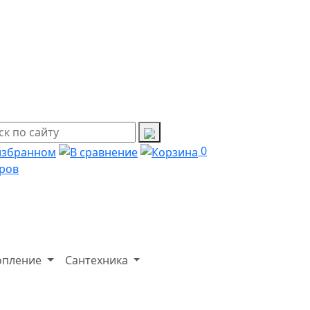
0
ров
опление
Сантехника