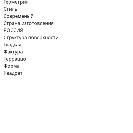
Геометрия
Стиль
Современый
Страна изготовления
РОССИЯ
Структура поверхности
Гладкая
Фактура
Терраццо
Форма
Квадрат
Ищете конкретную плитку?
Позвоните нам и мы поможем ее найти,
либо предложим более выгодные аналоги.