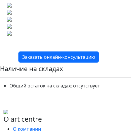
Бесплатный 3D-проект
Демонстрация плитки
по видеозвонку
Подбор аналогов по вашим примерам
Расчет плитки и раскладка
Подбор вариантов под ваш бюджет
8 800 2-501-509
Заказать онлайн-консультацию
Наличие на складах
Общий остаток на складах:
отсутствует
О art centre
О компании