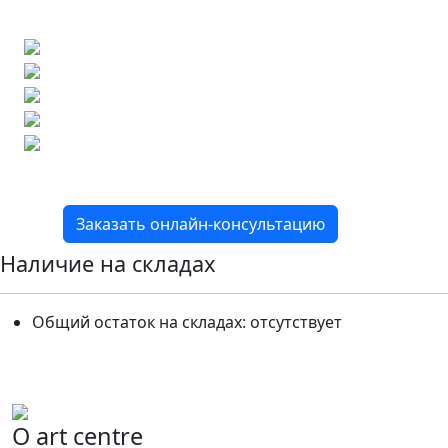
либо предложим более выгодные аналоги.
Бесплатный 3D-проект
Демонстрация плитки
по видеозвонку
Подбор аналогов по вашим примерам
Расчет плитки и раскладка
Подбор вариантов под ваш бюджет
8 800 2-501-509
Заказать онлайн-консультацию
Наличие на складах
Общий остаток на складах:
отсутствует
О art centre